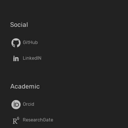
Social
GitHub
LinkedIN
Academic
Orcid
ResearchGate